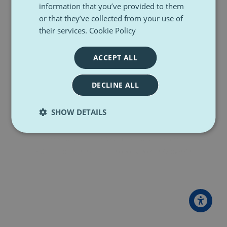
information that you’ve provided to them
or that they’ve collected from your use of
their services.
Cookie Policy
Is dit de eerste keer dat je hier bent?
Om volledige toegang tot deze site te krijgen,
ACCEPT ALL
moet je een account maken.
Nieuw account maken
DECLINE ALL
SHOW DETAILS
Copyright (c) Pulse Z
2026
. All rights reserved.
Deutsch
English
Français
Italiano
Polski
Română
Slovenčina