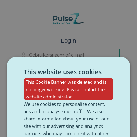
Skip to navigation
Skip to login form
Ga naar hoofdinhoud
Skip to accessibility options
Skip to footer
Skip accessibility options
Login
Gebruikersnaam of e-mail
Overslaan om een nieuwe acco
Wachtwoord
This website uses cookies
This Cookie Banner was deleted and is
Ben je je gebruikersnaam of wachtwoord
no longer working. Please contact the
vergeten?
website administrator.
We use cookies to personalise content,
Login
ads and to analyse our traffic. We also
share information about your use of our
site with our advertising and analytics
Cookies moeten aanstaan in je browser.
partners who may combine it with other
Cookieverklaring
.