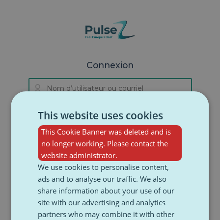
Skip to navigation
Skip to login form
Passer au contenu principal
Skip to accessibility options
Skip to footer
Skip accessibility options
Connexion
Nom d’utilisateur ou courriel
Procédure de création de comp
Mot de passe
This website uses cookies
This Cookie Banner was deleted and is
Nom d’utilisateur ou mot de passe oublié ?
no longer working. Please contact the
website administrator.
Connexion
We use cookies to personalise content,
ads and to analyse our traffic. We also
share information about your use of our
Votre navigateur doit prendre en charge les
site with our advertising and analytics
cookies.
Avis relatif aux cookies
.
partners who may combine it with other