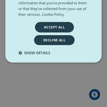
information that you’ve provided to them
or that they’ve collected from your use of
Première visite sur ce site ?
their services.
Cookie Policy
Pour un accès complet à ce site, veuillez créer
un compte utilisateur.
ACCEPT ALL
Créer un compte
DECLINE ALL
SHOW DETAILS
Copyright (c) Pulse Z
2026
. All rights reserved.
Deutsch
English
Italiano
Nederlands
Polski
Română
Slovenčina